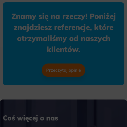
Necessary scripts and data stored on the end device contribute to the security and usability of the website by enabling
secure access to basic functions such as site navigation and access to specific areas of the website. The website
cannot be properly displayed without this group.
Znamy się na rzeczy! Poniżej
Functionality
znajdziesz referencje, które
This is data used to personalize your use of our website and to remember choices you make while using our website. For
example, we may use functional cookies to remember your language preferences or to remember your login information,
otrzymaliśmy od naszych
making it easier for you to use the site.
klientów.
Analytics
Scripts and data used to collect information to analyze site traffic and how users use the site, how they came to the
site, and to create aggregate demographic statistics about users. Analytical cookies and similar technologies allow us
to measure the effectiveness of actions taken and content presented.
Przeczytaj opinie
Marketing
Scope responsible for displaying personalized ads that may be of interest to the user based on browsing history and
habits and demographic criteria. Also, third-party files that, in conjunction with files installed while browsing other
websites, profile the user, providing him or her with the marketing, advertising and retargeting content deemed most
appropriate.
Coś więcej o nas