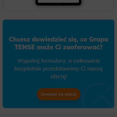
Chcesz dowiedzieć się, co Grupa
TENSE może Ci zaoferować?
Wypełnij formularz, a całkowicie
bezpłatnie przedstawimy Ci naszą
ofertę!
Dowiedz się więcej