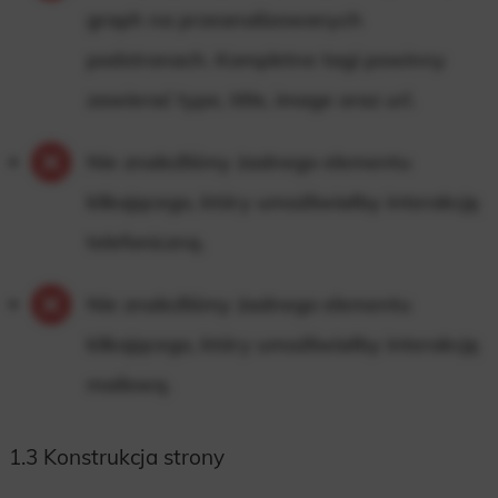
graph na przeanalizowanych
podstronach. Kompletne tagi powinny
zawierać type, title, image oraz url.
Nie znaleźliśmy żadnego elementu
klikającego, który umożliwiałby interakcję
telefoniczną.
Nie znaleźliśmy żadnego elementu
klikającego, który umożliwiałby interakcję
mailową.
1.3 Konstrukcja strony